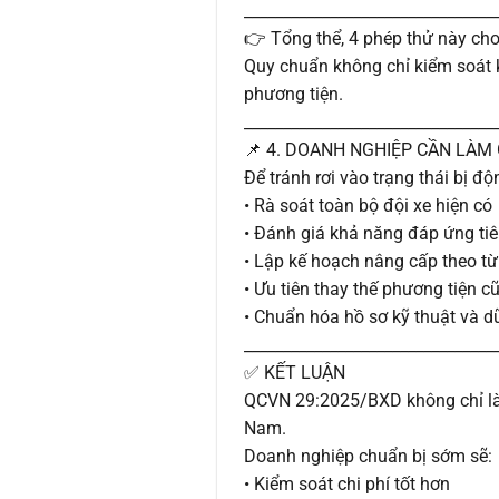
________________________________
👉 Tổng thể, 4 phép thử này cho
Quy chuẩn không chỉ kiểm soát kh
phương tiện.
________________________________
📌 4. DOANH NGHIỆP CẦN LÀM 
Để tránh rơi vào trạng thái bị 
• Rà soát toàn bộ đội xe hiện có
• Đánh giá khả năng đáp ứng tiê
• Lập kế hoạch nâng cấp theo từ
• Ưu tiên thay thế phương tiện cũ
• Chuẩn hóa hồ sơ kỹ thuật và d
________________________________
✅ KẾT LUẬN
QCVN 29:2025/BXD không chỉ là m
Nam.
Doanh nghiệp chuẩn bị sớm sẽ:
• Kiểm soát chi phí tốt hơn