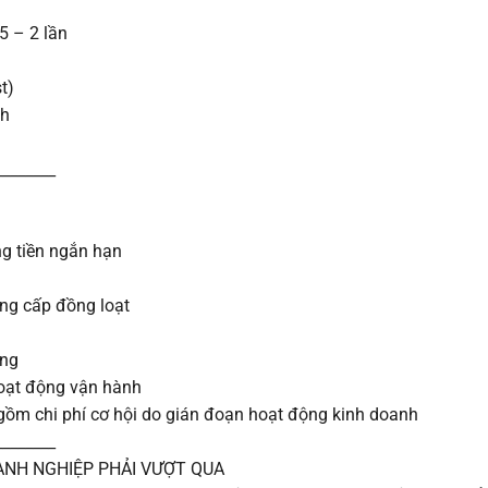
5 – 2 lần
t)
nh
________
ng tiền ngắn hạn
âng cấp đồng loạt
ồng
oạt động vận hành
 gồm chi phí cơ hội do gián đoạn hoạt động kinh doanh
________
OANH NGHIỆP PHẢI VƯỢT QUA