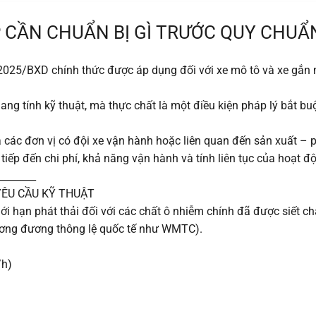
 CẦN CHUẨN BỊ GÌ TRƯỚC QUY CHUẨN
25/BXD chính thức được áp dụng đối với xe mô tô và xe gắn m
ang tính kỹ thuật, mà thực chất là một điều kiện pháp lý bắt b
à các đơn vị có đội xe vận hành hoặc liên quan đến sản xuất – 
tiếp đến chi phí, khả năng vận hành và tính liên tục của hoạt đ
________
 YÊU CẦU KỸ THUẬT
 hạn phát thải đối với các chất ô nhiễm chính đã được siết c
tương đương thông lệ quốc tế như WMTC).
/h)