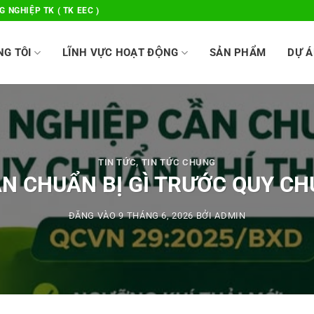
 NGHIỆP TK ( TK EEC )
NG TÔI
LĨNH VỰC HOẠT ĐỘNG
SẢN PHẨM
DỰ Á
TIN TỨC
,
TIN TỨC CHUNG
N CHUẨN BỊ GÌ TRƯỚC QUY CH
ĐĂNG VÀO
9 THÁNG 6, 2026
BỞI
ADMIN