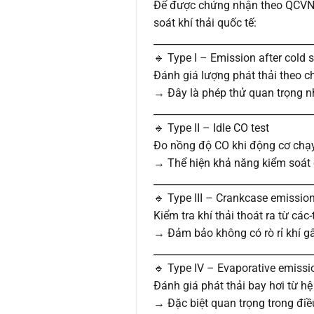
Để được chứng nhận theo QCVN 
soát khí thải quốc tế:
________________________________
🔹 Type I – Emission after cold s
Đánh giá lượng phát thải theo ch
→ Đây là phép thử quan trọng nh
________________________________
🔹 Type II – Idle CO test
Đo nồng độ CO khi động cơ chạy
→ Thể hiện khả năng kiểm soát q
________________________________
🔹 Type III – Crankcase emissio
Kiểm tra khí thải thoát ra từ các
→ Đảm bảo không có rò rỉ khí gâ
________________________________
🔹 Type IV – Evaporative emissi
Đánh giá phát thải bay hơi từ hệ
→ Đặc biệt quan trọng trong điề