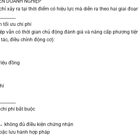
ĐẾN DOANH NGHIỆP
 xảy ra tại thời điểm có hiệu lực mà diễn ra theo hai giai đoạn 
________
tối ưu chi phí
ệp vẫn có thời gian chủ động đánh giá và nâng cấp phương tiện
úc tác, điều chỉnh động cơ):
riệu đồng
:
hí
________
chi phí bắt buộc
 → không đủ điều kiện chứng nhận
hoặc lưu hành hợp pháp