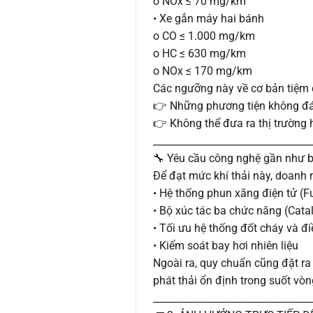
o NOx ≤ 70 mg/km
• Xe gắn máy hai bánh
o CO ≤ 1.000 mg/km
o HC ≤ 630 mg/km
o NOx ≤ 170 mg/km
Các ngưỡng này về cơ bản tiệm c
👉 Những phương tiện không đá
👉 Không thể đưa ra thị trường
________________________________
🔧 Yêu cầu công nghệ gần như 
Để đạt mức khí thải này, doanh 
• Hệ thống phun xăng điện tử (Fu
• Bộ xúc tác ba chức năng (Catal
• Tối ưu hệ thống đốt cháy và đ
• Kiểm soát bay hơi nhiên liệu
Ngoài ra, quy chuẩn cũng đặt ra 
phát thải ổn định trong suốt vòn
________________________________