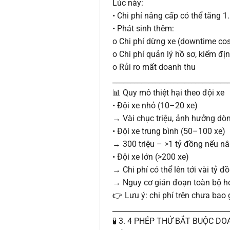
Lúc này:
• Chi phí nâng cấp có thể tăng 1.
• Phát sinh thêm:
o Chi phí dừng xe (downtime cos
o Chi phí quản lý hồ sơ, kiểm đị
o Rủi ro mất doanh thu
________________________________
📊 Quy mô thiệt hại theo đội xe
• Đội xe nhỏ (10–20 xe)
→ Vài chục triệu, ảnh hưởng dò
• Đội xe trung bình (50–100 xe)
→ 300 triệu – >1 tỷ đồng nếu n
• Đội xe lớn (>200 xe)
→ Chi phí có thể lên tới vài tỷ đ
→ Nguy cơ gián đoạn toàn bộ h
👉 Lưu ý: chi phí trên chưa bao
________________________________
🧪 3. 4 PHÉP THỬ BẮT BUỘC D