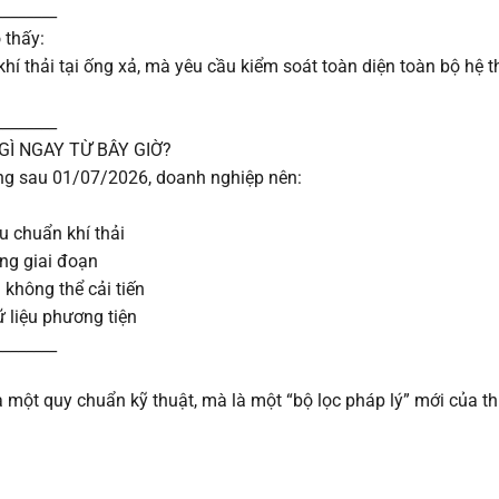
________
 thấy:
í thải tại ống xả, mà yêu cầu kiểm soát toàn diện toàn bộ hệ t
________
GÌ NGAY TỪ BÂY GIỜ?
động sau 01/07/2026, doanh nghiệp nên:
u chuẩn khí thải
ng giai đoạn
 không thể cải tiến
ữ liệu phương tiện
________
ột quy chuẩn kỹ thuật, mà là một “bộ lọc pháp lý” mới của thị 