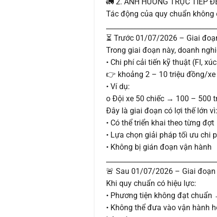
🚛 2. ẢNH HƯỞNG TRỰC TIẾP 
Tác động của quy chuẩn không chỉ
________________________________
⏳ Trước 01/07/2026 – Giai đoạn 
Trong giai đoạn này, doanh nghi
• Chi phí cải tiến kỹ thuật (FI, x
👉 khoảng 2 – 10 triệu đồng/xe
• Ví dụ:
o Đội xe 50 chiếc → 100 – 500 t
Đây là giai đoạn có lợi thế lớn vì
• Có thể triển khai theo từng đợt
• Lựa chọn giải pháp tối ưu chi p
• Không bị gián đoạn vận hành
________________________________
🚨 Sau 01/07/2026 – Giai đoạn 
Khi quy chuẩn có hiệu lực:
• Phương tiện không đạt chuẩn
• Không thể đưa vào vận hành 