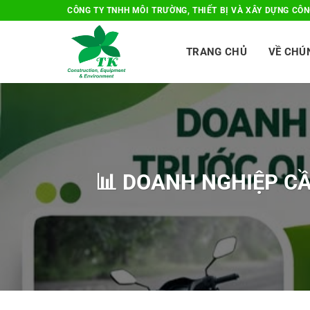
Bỏ
CÔNG TY TNHH MÔI TRƯỜNG, THIẾT BỊ VÀ XÂY DỰNG CÔNG
qua
nội
TRANG CHỦ
VỀ CHÚ
dung
📊 DOANH NGHIỆP CẦ