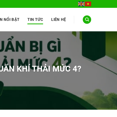
N NỔI BẬT
TIN TỨC
LIÊN HỆ
UẨN KHÍ THẢI MỨC 4?