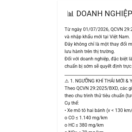
📊 DOANH NGHIỆP
Từ ngày 01/07/2026, QCVN 29:20
và nhập khẩu mới tại Việt Nam.
Đây không chỉ là một thay đổi m
lưu hành trên thị trường.
Đối với doanh nghiệp, đặc biệt l
chuẩn bị sớm sẽ quyết định trực 
________________________________
⚠️ 1. NGƯỠNG KHÍ THẢI MỚI &
Theo QCVN 29:2025/BXD, các giới
theo chu trình thử tiêu chuẩn (
Cụ thể:
• Xe mô tô hai bánh (v < 130 km
o CO ≤ 1.140 mg/km
o HC ≤ 380 mg/km