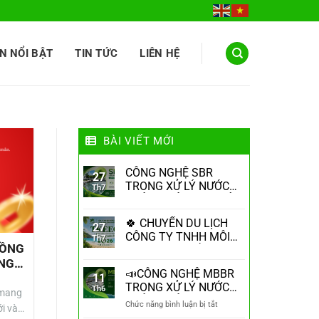
N NỔI BẬT
TIN TỨC
LIÊN HỆ
BÀI VIẾT MỚI
CÔNG NGHỆ SBR
27
TRONG XỬ LÝ NƯỚC
Th7
THẢI – GIẢI PHÁP XỬ
LÝ HIỆU QUẢ, TIẾT
🍀 CHUYẾN DU LỊCH
KIỆM DIỆN TÍCH
27
CÔNG TY TNHH MÔI
Th7
ĐỒNG
TRƯỜNG, THIẾT BỊ VÀ
ỮNG
XÂY DỰNG CÔNG
📣CÔNG NGHỆ MBBR
NGHIỆP TK (TK EEC)
11
TRONG XỬ LÝ NƯỚC
Th6
2026 – GẮN KẾT ĐỂ
 mang
THẢI – GIẢI PHÁP HIỆU
VƯƠN XA
ở
Chức năng bình luận bị tắt
i và
QUẢ CHO HỆ THỐNG
📣