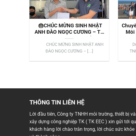
🎂CHÚC MỪNG SINH NHẬT
Chuyế
ANH ĐÀO NGỌC CƯƠNG – TK
Môi 
EEC – 11/06/2025🎂
Dựn
EEC
CHÚC MỪNG SINH NHẬT ANH
Du l
ĐÀO NGỌC CƯƠNG – [...]
TNH
THÔNG TIN LIÊN HỆ
Lời đầu tiên, Công ty TNHH môi trường, thiết bị và
xây dựng công nghiệp TK ( TK EEC ) xin gửi tới q
khách hàng lời chào trân trọng, lời chúc sức khỏe