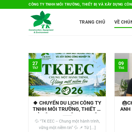
Bỏ
CÔNG TY TNHH MÔI TRƯỜNG, THIẾT BỊ VÀ XÂY DỰNG CÔNG
qua
nội
TRANG CHỦ
VỀ CHÚ
dung
27
09
Th7
Th5
🍀 CHUYẾN DU LỊCH CÔNG TY
🎂C
TNHH MÔI TRƯỜNG, THIẾT BỊ
ANH
VÀ XÂY DỰNG CÔNG NGHIỆP
TK (TK EEC) 2026 – GẮN KẾT
💦 “TK EEC – Chung một hành trình,
Ngư
ĐỂ VƯƠN XA
vững một niềm tin” 💦 📌 Từ [...]