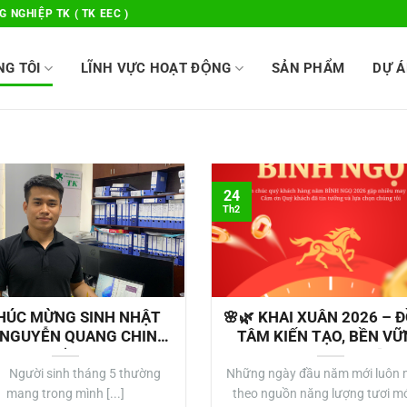
 NGHIỆP TK ( TK EEC )
NG TÔI
LĨNH VỰC HOẠT ĐỘNG
SẢN PHẨM
DỰ Á
24
Th2
HÚC MỪNG SINH NHẬT
🌸🌿 KHAI XUÂN 2026 – 
 NGUYỄN QUANG CHINH
TÂM KIẾN TẠO, BỀN V
🎂
TƯƠNG LAI 🌿🌸
ời sinh tháng 5 thường
Những ngày đầu năm mới luôn
mang trong mình [...]
theo nguồn năng lượng tươi mớ