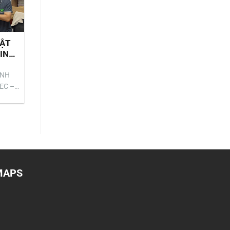
LĨNH
VỰC
TÀI
NGUYÊN
NƯỚC
HẬT
VÀ
INH
MÔI
TRƯỜNG
THEO
ANH
NGHỊ
EC –
QUYẾT
17/2026
♻️
MAPS