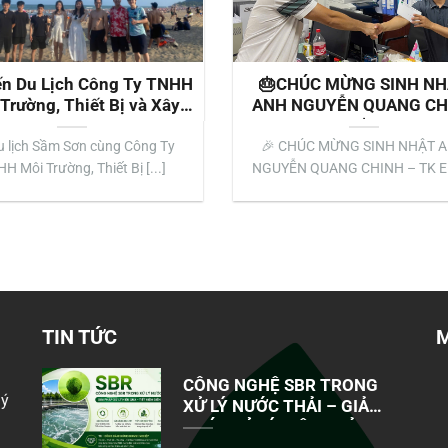
n Du Lịch Công Ty TNHH
🎂CHÚC MỪNG SINH N
Trường, Thiết Bị và Xây
ANH NGUYỄN QUANG CH
g Công Nghiệp TK (TK
🎂
) 2025 – Gắn Kết Đồng
ịch Sầm Sơn cùng Công Ty
🎉 CHÚC MỪNG SINH NHẬT 
Nghiệp
H Môi Trường, Thiết Bị [...]
NGUYỄN QUANG CHINH – TK E
08/05/2024 🎉 [...]
TIN TỨC
CÔNG NGHỆ SBR TRONG
uý
XỬ LÝ NƯỚC THẢI – GIẢI
PHÁP XỬ LÝ HIỆU QUẢ,