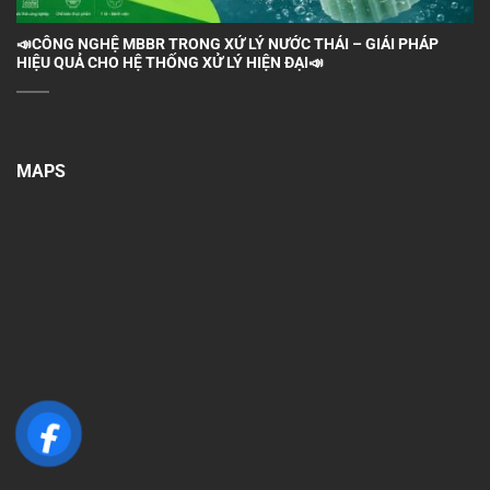
📣CÔNG NGHỆ MBBR TRONG XỬ LÝ NƯỚC THẢI – GIẢI PHÁP
HIỆU QUẢ CHO HỆ THỐNG XỬ LÝ HIỆN ĐẠI📣
MAPS