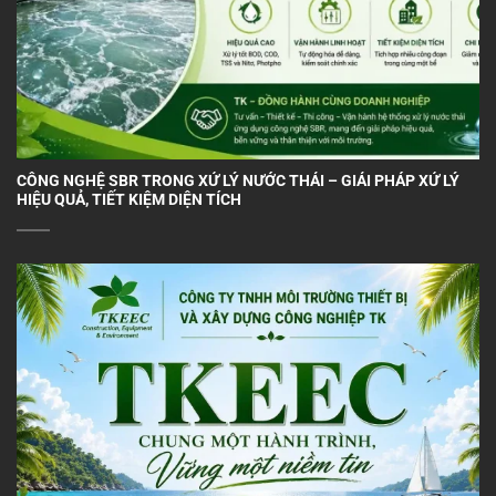
CÔNG NGHỆ SBR TRONG XỬ LÝ NƯỚC THẢI – GIẢI PHÁP XỬ LÝ
HIỆU QUẢ, TIẾT KIỆM DIỆN TÍCH