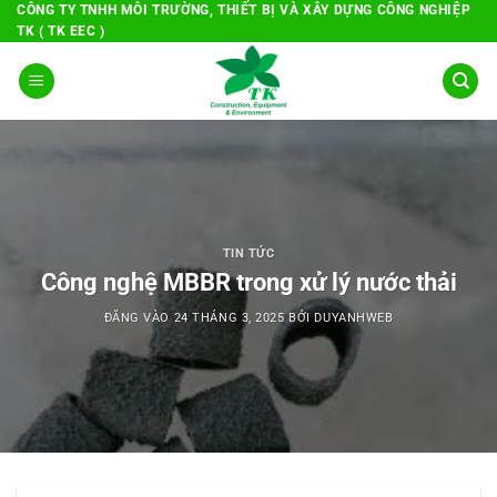
Bỏ
CÔNG TY TNHH MÔI TRƯỜNG, THIẾT BỊ VÀ XÂY DỰNG CÔNG NGHIỆP
TK ( TK EEC )
qua
nội
dung
TIN TỨC
Công nghệ MBBR trong xử lý nước thải
ĐĂNG VÀO
24 THÁNG 3, 2025
BỞI
DUYANHWEB