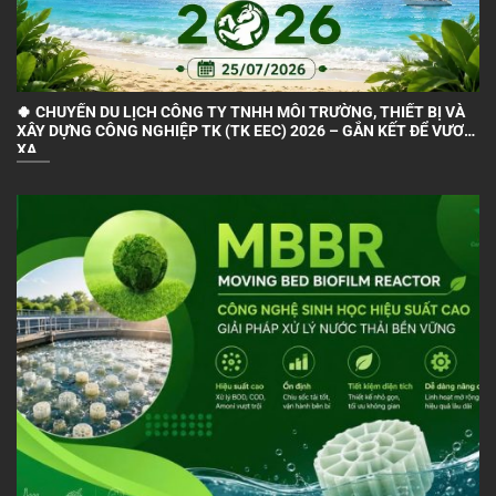
🍀 CHUYẾN DU LỊCH CÔNG TY TNHH MÔI TRƯỜNG, THIẾT BỊ VÀ
XÂY DỰNG CÔNG NGHIỆP TK (TK EEC) 2026 – GẮN KẾT ĐỂ VƯƠN
XA