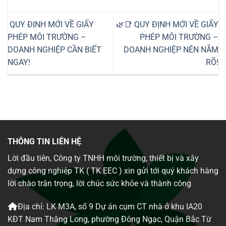
QUY ĐỊNH MỚI VỀ GIẤY
🌿📑 QUY ĐỊNH MỚI VỀ GIẤY
PHÉP MÔI TRƯỜNG –
PHÉP MÔI TRƯỜNG –
DOANH NGHIỆP CẦN BIẾT
DOANH NGHIỆP NÊN NẮM
NGAY!
RÕ!
THÔNG TIN LIÊN HỆ
Lời đầu tiên, Công ty TNHH môi trường, thiết bị và xây
dựng công nghiệp TK ( TK EEC ) xin gửi tới quý khách hàng
lời chào trân trọng, lời chúc sức khỏe và thành công
Địa chỉ: LK M3A, số 9 Dự án cụm CT nhà ở khu IA20
KĐT Nam Thăng Long, phường Đông Ngạc, Quận Bắc Từ