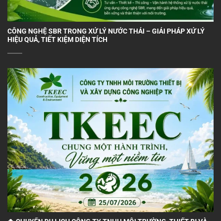
CÔNG NGHỆ SBR TRONG XỬ LÝ NƯỚC THẢI – GIẢI PHÁP XỬ LÝ
HIỆU QUẢ, TIẾT KIỆM DIỆN TÍCH