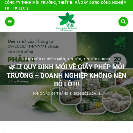
Bỏ
CÔNG TY TNHH MÔI TRƯỜNG, THIẾT BỊ VÀ XÂY DỰNG CÔNG NGHIỆP
TK ( TK EEC )
qua
nội
dung
KIẾN THỨC CHUYÊN MÔN
,
TIN TỨC
,
TIN TỨC CHUNG
🌿📑 QUY ĐỊNH MỚI VỀ GIẤY PHÉP MÔI
TRƯỜNG – DOANH NGHIỆP KHÔNG NÊN
BỎ LỠ!!!!
ĐĂNG VÀO
26 THÁNG 3, 2026
BỞI
ADMIN