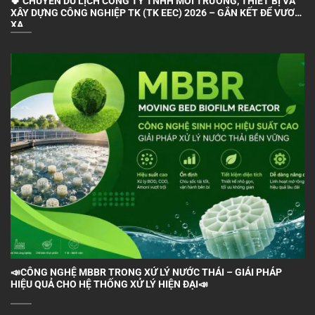
🍀 CHUYẾN DU LỊCH CÔNG TY TNHH MÔI TRƯỜNG, THIẾT BỊ VÀ
XÂY DỰNG CÔNG NGHIỆP TK (TK EEC) 2026 – GẮN KẾT ĐỂ VƯƠN
XA
📣CÔNG NGHỆ MBBR TRONG XỬ LÝ NƯỚC THẢI – GIẢI PHÁP
HIỆU QUẢ CHO HỆ THỐNG XỬ LÝ HIỆN ĐẠI📣